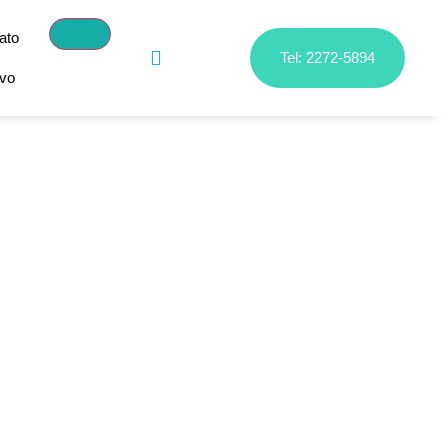
ato
Tel: 2272-5894
ivo