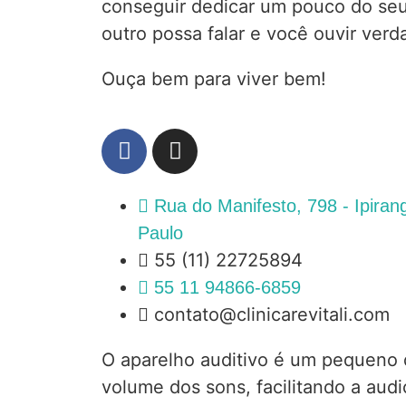
conseguir dedicar um pouco do se
outro possa falar e você ouvir ver
Ouça bem para viver bem!
Rua do Manifesto, 798 - Ipiran
Paulo
55 (11) 22725894
55 11 94866-6859
contato@clinicarevitali.com
O aparelho auditivo é um pequeno d
volume dos sons, facilitando a aud