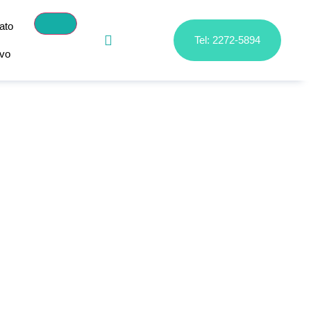
ato
Tel: 2272-5894
ivo